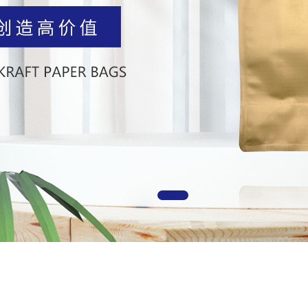
袋、铝箔袋等生产销售